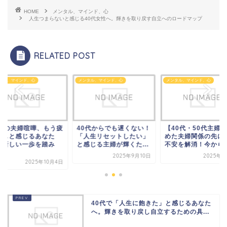
HOME
メンタル、マインド、心
人生つまらないと感じる40代女性へ。輝きを取り戻す自立へのロードマップ
RELATED POST
タル、マインド、心
メンタル、マインド、心
メンタル、マインド、心
0代の夫婦喧嘩、もう疲
40代からでも遅くない！
【40代・50代主婦
た…と感じるあなた
「人生リセットしたい」
めた夫婦関係の先に
。新しい一歩を踏み
と感じる主婦が輝くた...
不安を解消！今から始.
.
2025年9月10日
2025年8
2025年10月4日
40代で「人生に飽きた」と感じるあなた
へ。輝きを取り戻し自立するための具...